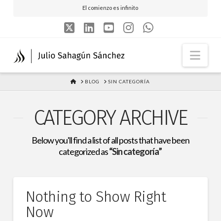
El comienzo es infinito
X
LinkedIn
YouTube
Instagram
Whatsapp
Nav
HOME
BLOG
SIN CATEGORÍA
CATEGORY ARCHIVE
Below you'll find a list of all posts that have been
categorized as
“Sin categoría”
Nothing to Show Right
Now