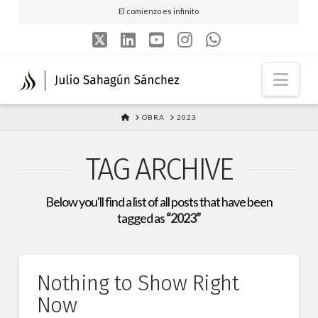
El comienzo es infinito
X
LinkedIn
YouTube
Instagram
Whatsapp
Nav
HOME
OBRA
2023
TAG ARCHIVE
Below you'll find a list of all posts that have been
tagged as
“2023”
Nothing to Show Right
Now