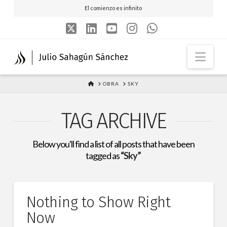
El comienzo es infinito
X
LinkedIn
YouTube
Instagram
Whatsapp
Nav
HOME
OBRA
SKY
TAG ARCHIVE
Below you'll find a list of all posts that have been
tagged as
“Sky”
Nothing to Show Right
Now