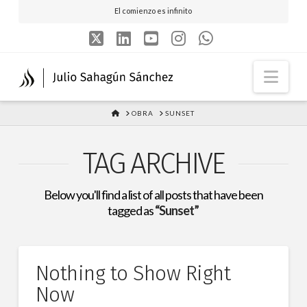
El comienzo es infinito
X
LinkedIn
YouTube
Instagram
Whatsapp
Nav
HOME
OBRA
SUNSET
TAG ARCHIVE
Below you'll find a list of all posts that have been
tagged as
“Sunset”
Nothing to Show Right
Now