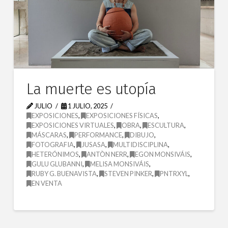
La muerte es utopía
JULIO
1 JULIO, 2025
EXPOSICIONES
,
EXPOSICIONES FÍSICAS
,
EXPOSICIONES VIRTUALES
,
OBRA
,
ESCULTURA
,
MÁSCARAS
,
PERFORMANCE
,
DIBUJO
,
FOTOGRAFIA
,
JUSASA
,
MULTIDISCIPLINA
,
HETERÓNIMOS
,
ANTÒN NERR
,
EGON MONSIVÁIS
,
GULU GLUBANNI
,
MELISA MONSIVÁIS
,
RUBY G. BUENAVISTA
,
STEVEN PINKER
,
PNTRXYL
,
EN VENTA