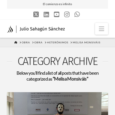
El comienzo es infinito
X
LinkedIn
YouTube
Instagram
Whatsapp
Nav
HOME
OBRA
OBRA
HETERÓNIMOS
MELISA MONSIVÁIS
CATEGORY ARCHIVE
Below you'll find a list of all posts that have been
categorized as
“Melisa Monsiváis”