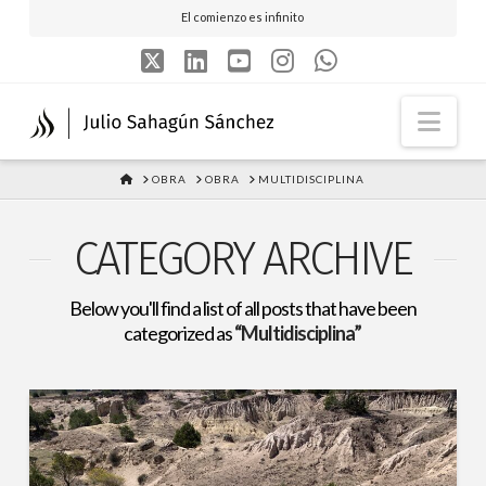
El comienzo es infinito
X
LinkedIn
YouTube
Instagram
Whatsapp
Nav
HOME
OBRA
OBRA
MULTIDISCIPLINA
CATEGORY ARCHIVE
Below you'll find a list of all posts that have been
categorized as
“Multidisciplina”