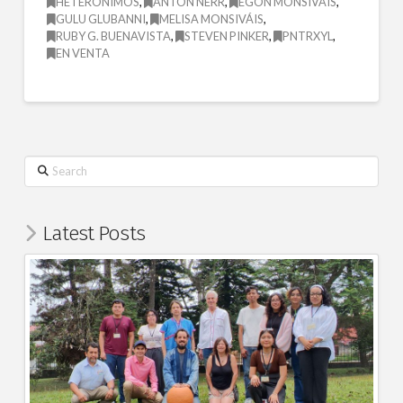
HETERÓNIMOS
,
ANTÒN NERR
,
EGON MONSIVÁIS
,
GULU GLUBANNI
,
MELISA MONSIVÁIS
,
RUBY G. BUENAVISTA
,
STEVEN PINKER
,
PNTRXYL
,
EN VENTA
Search
Latest Posts