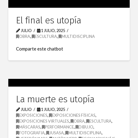
El final es utopía
JULIO
1 JULIO, 2025
OBRA
,
ESCULTURA
,
MULTIDISCIPLINA
Comparte este chatbot
La muerte es utopía
JULIO
1 JULIO, 2025
EXPOSICIONES
,
EXPOSICIONES FÍSICAS
,
EXPOSICIONES VIRTUALES
,
OBRA
,
ESCULTURA
,
MÁSCARAS
,
PERFORMANCE
,
DIBUJO
,
FOTOGRAFIA
,
JUSASA
,
MULTIDISCIPLINA
,