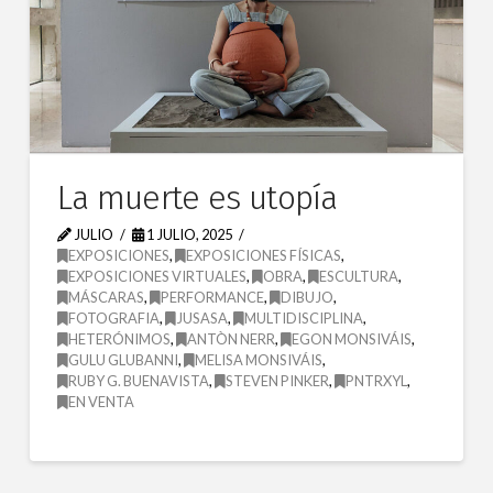
La muerte es utopía
JULIO
1 JULIO, 2025
EXPOSICIONES
,
EXPOSICIONES FÍSICAS
,
EXPOSICIONES VIRTUALES
,
OBRA
,
ESCULTURA
,
MÁSCARAS
,
PERFORMANCE
,
DIBUJO
,
FOTOGRAFIA
,
JUSASA
,
MULTIDISCIPLINA
,
HETERÓNIMOS
,
ANTÒN NERR
,
EGON MONSIVÁIS
,
GULU GLUBANNI
,
MELISA MONSIVÁIS
,
RUBY G. BUENAVISTA
,
STEVEN PINKER
,
PNTRXYL
,
EN VENTA